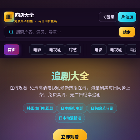
追剧大全
登录
注册
免费高清剧集 · 每日同步更新
搜索
首页
电影
电视剧
综艺
电影
电视剧
动漫
追剧大全
追剧大全
在线观看_免费高清电视剧最新
热播在线，海量剧集每日同步上
架，免费高清、无广告畅享追剧
韩国热门电视剧
日本经典电影
日韩综艺节目
日本动漫精选
立即观看