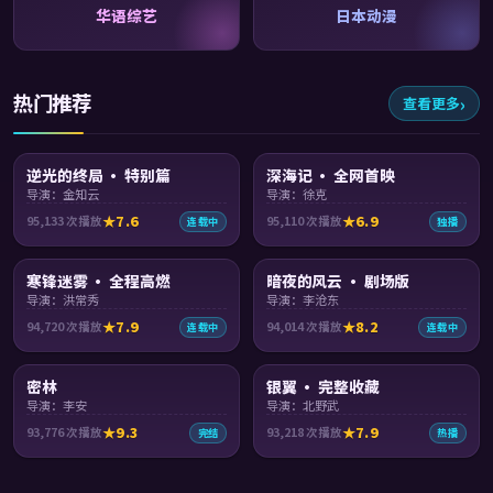
华语综艺
日本动漫
热门推荐
查看更多
99:00
99:21
逆光的终局 · 特别篇
深海记 · 全网首映
导演：金知云
导演：徐克
7.6
6.9
95,133
次播放
95,110
次播放
连载中
独播
99:36
99:50
寒锋迷雾 · 全程高燃
暗夜的风云 · 剧场版
导演：洪常秀
导演：李沧东
7.9
8.2
94,720
次播放
94,014
次播放
连载中
连载中
99:05
99:46
密林
银翼 · 完整收藏
导演：李安
导演：北野武
9.3
7.9
93,776
次播放
93,218
次播放
完结
热播