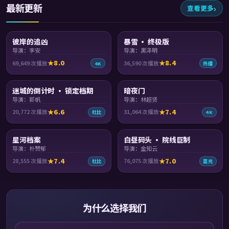
最新更新
查看更多
90:34
99:07
彼岸的追凶
暴雪 · 终极版
导演：李安
导演：黑泽明
8.0
8.4
69,649
次播放
36,590
次播放
4K
热播
99:06
95:19
迷城的倒计时 · 锁定档期
暗夜门
导演：郭帆
导演：林超贤
6.6
7.4
20,772
次播放
31,064
次播放
杜比
4K
99:15
99:52
星河档案
白昼码头 · 院线巨制
导演：朴赞郁
导演：金知云
7.4
7.0
28,555
次播放
76,075
次播放
杜比
蓝光
为什么选择我们